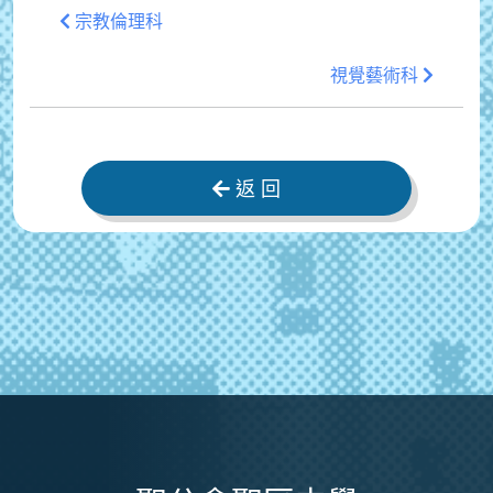
宗教倫理科
視覺藝術科
返 回