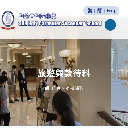
繁
|
簡
|
Eng
Togg
旅遊與款待科
首頁
>
本校課程