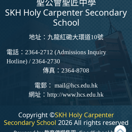
聖公會聖匠中學
SKH Holy Carpenter Secondary
School
地址：
九龍紅磡大環道10號
電話：
2364-2712 (Admissions Inquiry
Hotline) / 2364-2730
傳真：
2364-8708
電郵：
mail@hcs.edu.hk
網址：
http://www.hcs.edu.hk
Copyright ©
SKH Holy Carpenter
Secondary School
2026 All rights reserved