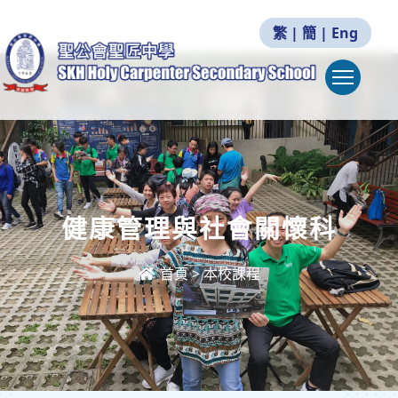
繁
|
簡
|
Eng
Togg
健康管理與社會關懷科
首頁
>
本校課程