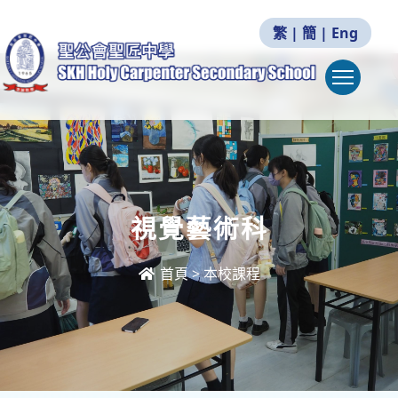
繁
|
簡
|
Eng
Togg
視覺藝術科
首頁
>
本校課程