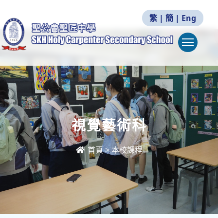
繁
|
簡
|
Eng
Togg
視覺藝術科
首頁
>
本校課程