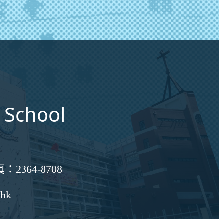
 School
真：
2364-8708
.hk