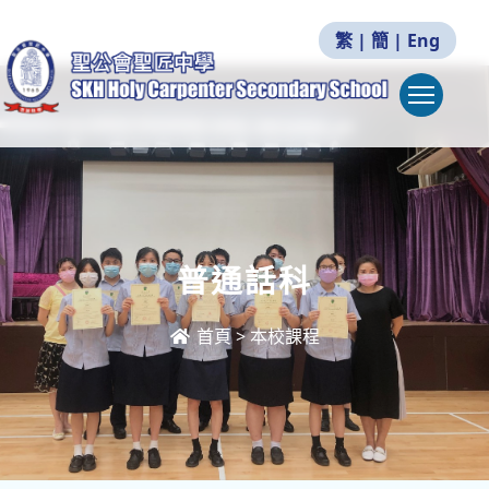
繁
|
簡
|
Eng
Togg
普通話科
首頁
>
本校課程