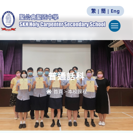
繁
|
簡
|
Eng
Togg
普通話科
首頁
>
本校課程