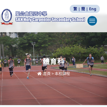
繁
|
簡
|
Eng
Togg
體育科
首頁
>
本校課程