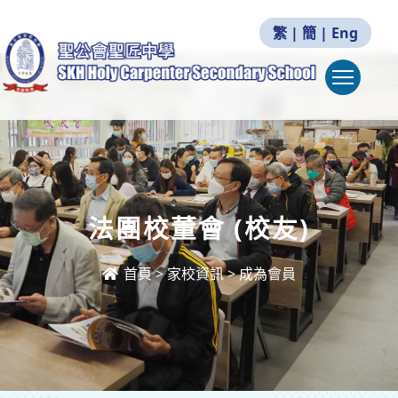
繁
|
簡
|
Eng
Togg
法團校董會 (校友)
首頁
>
家校資訊
>
成為會員