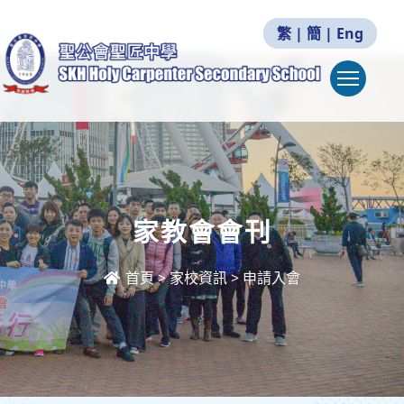
繁
|
簡
|
Eng
Togg
家教會會刊
首頁
>
家校資訊
>
申請入會