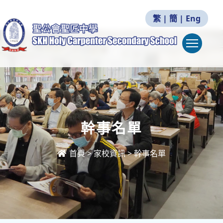
繁
|
簡
|
Eng
Togg
幹事名單
首頁
>
家校資訊
>
幹事名單