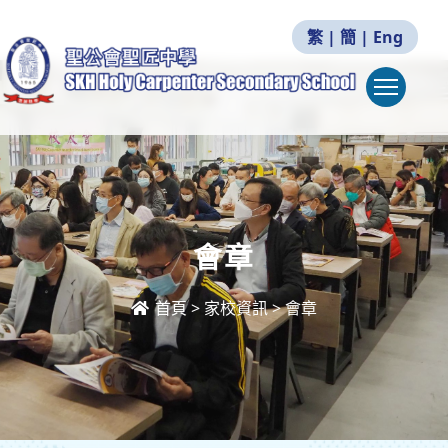
繁
|
簡
|
Eng
Togg
會章
首頁
>
家校資訊
>
會章