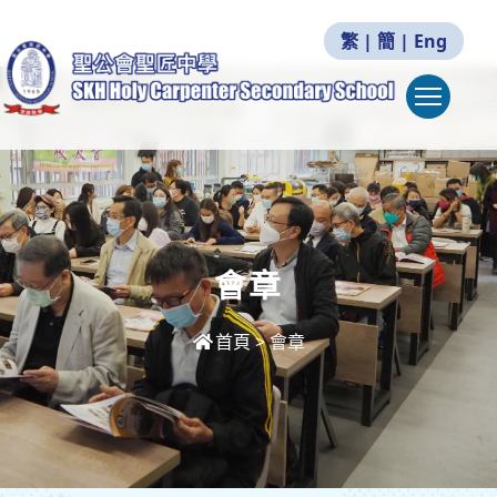
繁
|
簡
|
Eng
Togg
會章
首頁
>
會章