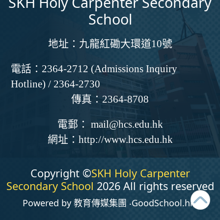
SKH Holy Carpenter Secondary
School
地址：
九龍紅磡大環道10號
電話：
2364-2712 (Admissions Inquiry
Hotline) / 2364-2730
傳真：
2364-8708
電郵：
mail@hcs.edu.hk
網址：
http://www.hcs.edu.hk
Copyright ©
SKH Holy Carpenter
Secondary School
2026 All rights reserved
Powered by
教育傳媒集團
‧
GoodSchool.hk
.