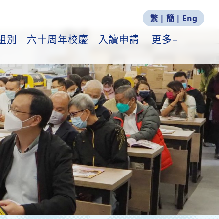
繁
|
簡
|
Eng
組別
六十周年校慶
入讀申請
更多+