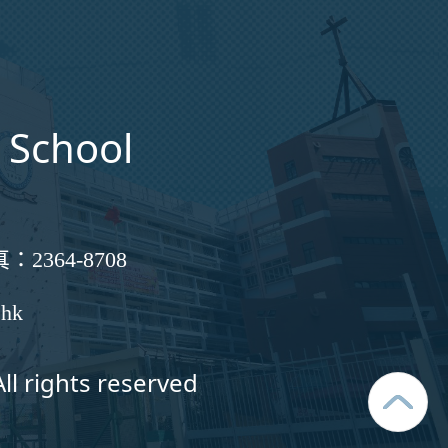
 School
真：
2364-8708
.hk
ll rights reserved