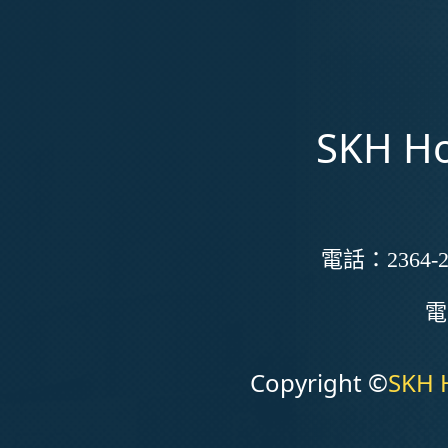
SKH Ho
電話：
2364-2
Copyright ©
SKH 