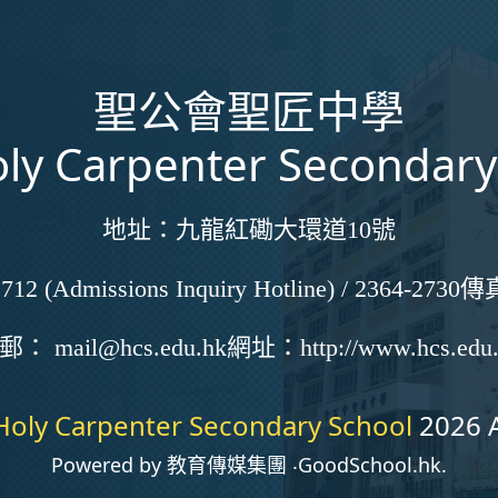
聖公會聖匠中學
ly Carpenter Secondary
地址：
九龍紅磡大環道10號
712 (Admissions Inquiry Hotline) / 2364-2730
傳
電郵：
mail@hcs.edu.hk
網址：
http://www.hcs.edu
Holy Carpenter Secondary School
2026 A
Powered by
教育傳媒集團
‧
GoodSchool.hk
.