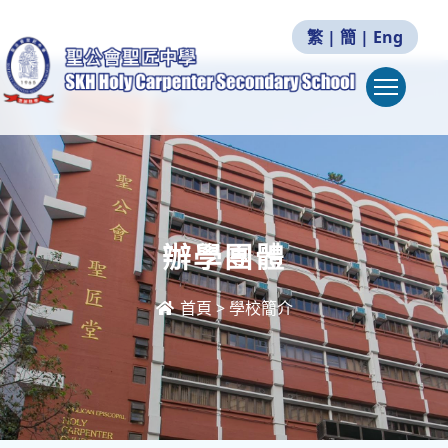
繁
|
簡
|
Eng
Togg
辦學團體
首頁
>
學校簡介