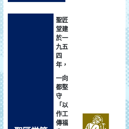
聖匠
堂建
於一
九五
四
年，
一向
都堅
守
「以
作工
傳福