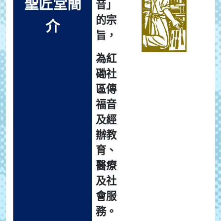
聖匠堂簡
音」
的宗
介
旨，
為紅
磡社
區傳
福音
及經
辦教
育、
醫療
及社
會服
務。