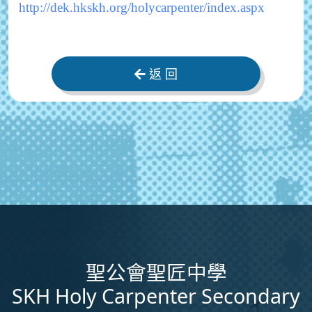
http://dek.hkskh.org/holycarpenter/index.aspx
返 回
聖公會聖匠中學
SKH Holy Carpenter Secondary