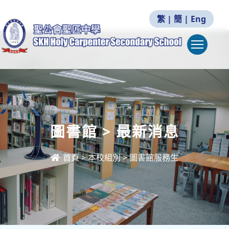
繁
|
簡
|
Eng
Togg
圖書館 > 最新消息
首頁
>
本校組別
>
圖書館服務生