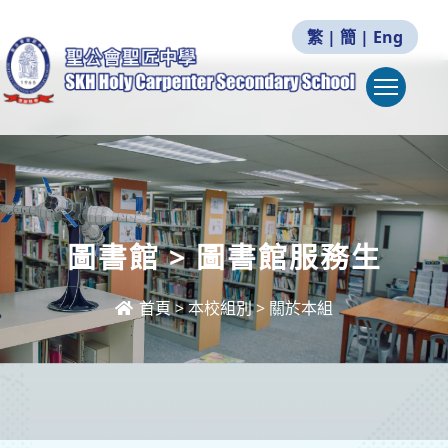
繁
|
簡
|
Eng
Togg
圖書館 > 圖書館服務生
首頁
>
本校組別
>
關於本組