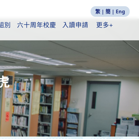
繁
|
簡
|
Eng
組別
六十周年校慶
入讀申請
更多+
虎