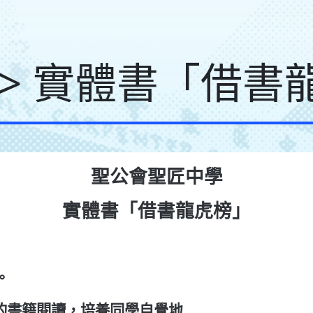
 > 實體書「借書
聖公會聖匠中學
實體書「借書龍虎榜」
：
。
的書籍閱讀，培養同學自覺地