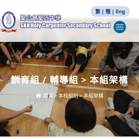
繁
|
簡
|
Eng
Togg
訓育組 / 輔導組 > 本組架構
首頁
>
本校組別
>
本組架構