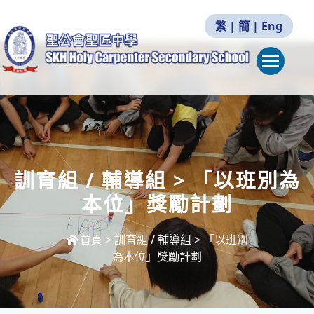
繁
|
簡
|
Eng
Togg
訓育組 / 輔導組 > 「以班別為
本位」獎勵計劃
首頁
>
訓育組 / 輔導組 > 「以班別
為本位」獎勵計劃