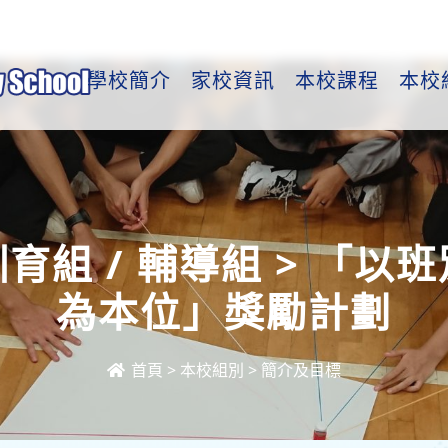
學校簡介
家校資訊
本校課程
本校
育組 / 輔導組 > 「以班
為本位」獎勵計劃
首頁
>
本校組別
>
簡介及目標