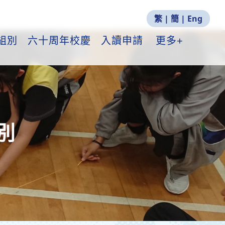
繁
|
簡
|
Eng
組別
六十周年校慶
入讀申請
更多+
別