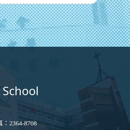
 School
真：
2364-8708