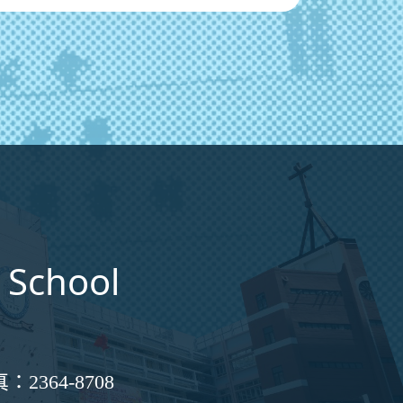
 School
真：
2364-8708