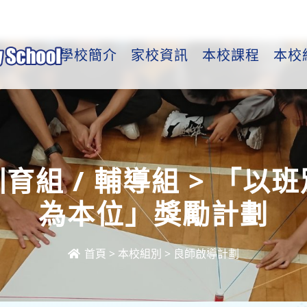
學校簡介
家校資訊
本校課程
本校
育組 / 輔導組 > 「以班
為本位」獎勵計劃
首頁
>
本校組別
>
良師啟導計劃