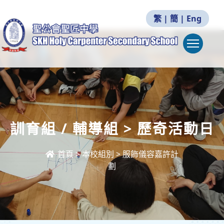
繁
|
簡
|
Eng
Togg
訓育組 / 輔導組 > 歷奇活動日
首頁
>
本校組別
>
服飾儀容嘉許計
劃