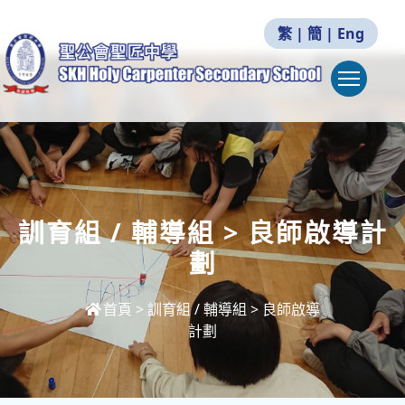
繁
|
簡
|
Eng
Togg
訓育組 / 輔導組 > 良師啟導計
劃
首頁
>
訓育組 / 輔導組 > 良師啟導
計劃