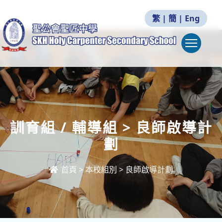
繁
|
簡
|
Eng
Togg
訓育組 / 輔導組 > 良師啟導計
劃
首頁
>
本校組別
>
良師啟導計劃