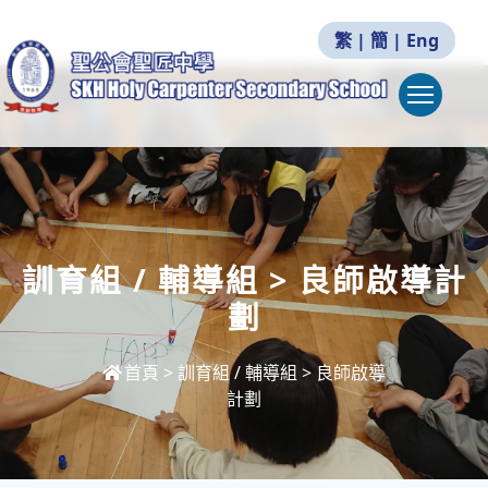
繁
|
簡
|
Eng
Togg
訓育組 / 輔導組 > 良師啟導計
劃
首頁
>
訓育組 / 輔導組 > 良師啟導
計劃