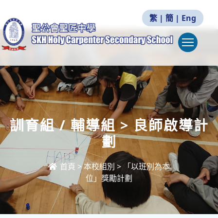
繁
|
簡
|
Eng
Togg
訓育組 / 輔導組 > 良師啟導計
劃
首頁
>
本校組別
>
「以班別為本
位」獎勵計劃