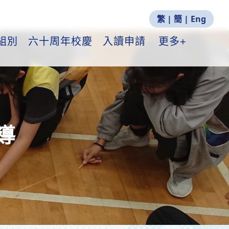
繁
|
簡
|
Eng
組別
六十周年校慶
入讀申請
更多+
導