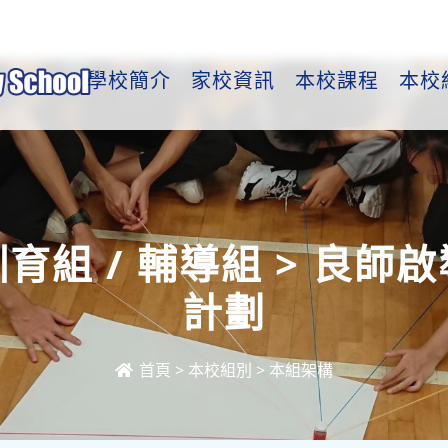
學校簡介
家校資訊
本校課程
本校
育組 / 輔導組 > 良師啟
計劃
首頁
>
本校組別
>
本組架構