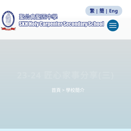
繁
|
簡
|
Eng
Togg
23-24 匠心家事分享(三)
首頁
>
學校簡介