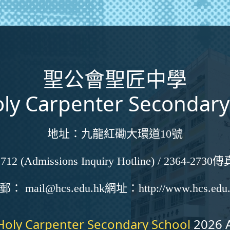
聖公會聖匠中學
ly Carpenter Secondary
地址：
九龍紅磡大環道10號
712 (Admissions Inquiry Hotline) / 2364-2730
傳
電郵：
mail@hcs.edu.hk
網址：
http://www.hcs.edu
Holy Carpenter Secondary School
2026 A