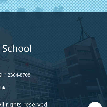
 School
真：
2364-8708
.hk
ll rights reserved