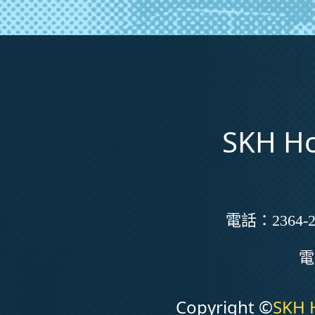
SKH Ho
電話：
2364-2
Copyright ©
SKH 