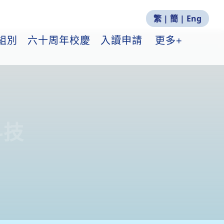
繁
|
簡
|
Eng
組別
六十周年校慶
入讀申請
更多+
科技