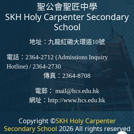
聖公會聖匠中學
SKH Holy Carpenter Secondary
School
地址：
九龍紅磡大環道10號
電話：
2364-2712 (Admissions Inquiry
Hotline) / 2364-2730
傳真：
2364-8708
電郵：
mail@hcs.edu.hk
網址：
http://www.hcs.edu.hk
Copyright ©
SKH Holy Carpenter
Secondary School
2026 All rights reserved