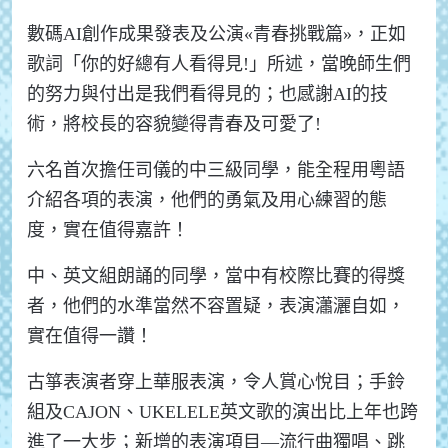
數碼
AI
創作成果發表及公演
«
青春挑戰篇
»
，正如
歌詞「你的好總有人看得見
!
」所述，當晚師生們
的努力與付出是我們看得見的；也感謝
AI
的技
術，將校長的容貌變得青春及可愛了
!
六名首次擔任司儀的中三級同學，能全程用粵語
介紹各項的表演，他們的勇氣及用心練習的態
度，實在值得嘉許！
中、英文組朗誦的同學，當中有校際比賽的得獎
者，他們的水準當然不容置疑，表演瀟灑自如，
實在值得一讚！
古箏表演者穿上華服表演，令人賞心悅目；手鈴
組及
CAJON
、
UKELELE
英文歌的演出比上年也跨
進了一大步；新增的表演項目
—
流行曲獨唱、跳