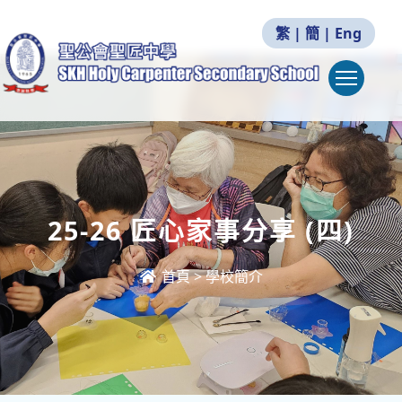
繁
|
簡
|
Eng
Togg
25-26 匠心家事分享 (四)
首頁
>
學校簡介