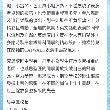
繩、小提琴、色士風小組演奏，不僅展現了表演
者卓越的技巧，也令節目更豐富多元。至於舞蹈
及流行樂隊的演出，則一如既往不負所望，十分
精彩且帶動了全場的氣氛！英文話劇表演的同學
以流利及自然的英語演出，實在令人喜出望外。
多謝時裝形象設計科同學的精心設計，讓模特兒
在壓軸的
CATWALK
表演中盡顯風釆。
感恩聖匠中學有一群用心為學生打造學習機會的
老師，也感恩聖匠的同學勇於突破自己的舒適
區、努力學習、追求成長。期望學校的師生繼續
發揮上帝的恩賜，在不同的崗位上作出貢獻，在
世上綻放多姿多采的光芒。
吳嘉鳳校長
12-05-2026