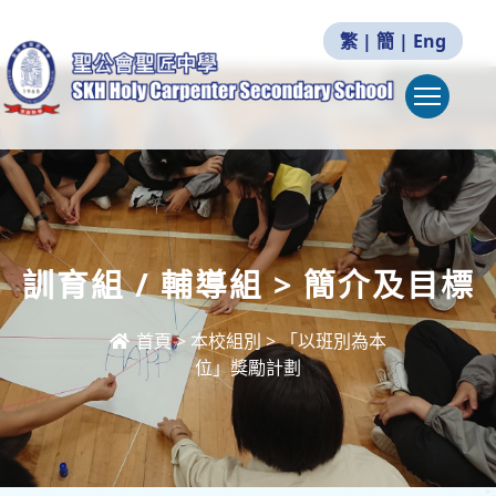
繁
|
簡
|
Eng
Togg
訓育組 / 輔導組 > 簡介及目標
首頁
>
本校組別
>
「以班別為本
位」獎勵計劃