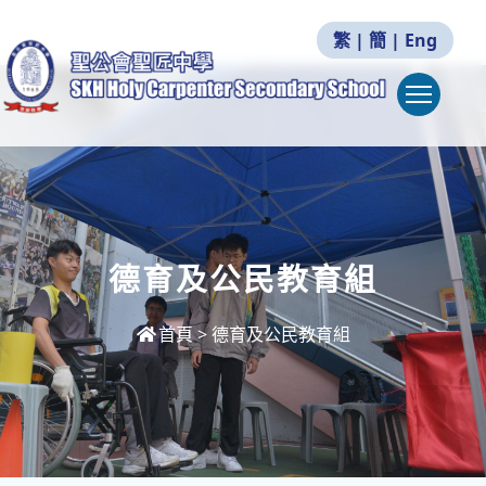
繁
|
簡
|
Eng
Togg
德育及公民教育組
首頁
>
德育及公民教育組