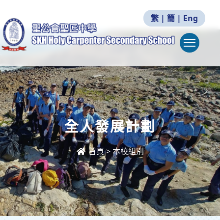
繁
|
簡
|
Eng
Togg
全人發展計劃
首頁
>
本校組別