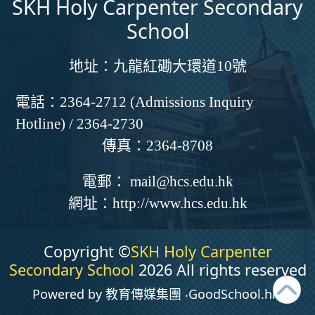
SKH Holy Carpenter Secondary
School
地址：
九龍紅磡大環道10號
電話：
2364-2712 (Admissions Inquiry
Hotline) / 2364-2730
傳真：
2364-8708
電郵：
mail@hcs.edu.hk
網址：
http://www.hcs.edu.hk
Copyright ©
SKH Holy Carpenter
Secondary School
2026 All rights reserved
Powered by
教育傳媒集團
‧
GoodSchool.hk
.