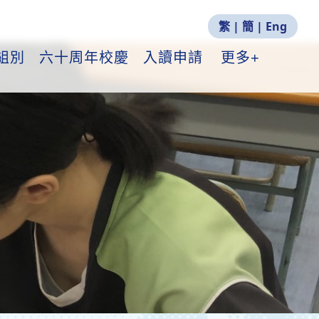
繁
|
簡
|
Eng
組別
六十周年校慶
入讀申請
更多+