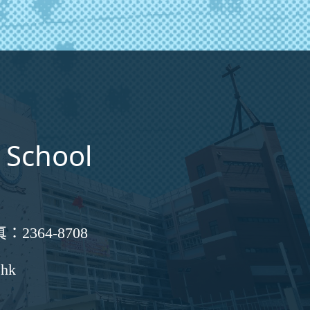
 School
真：
2364-8708
.hk