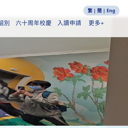
繁
|
簡
|
Eng
組別
六十周年校慶
入讀申請
更多+