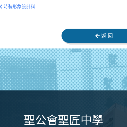
時裝形象設計科
返 回
聖公會聖匠中學