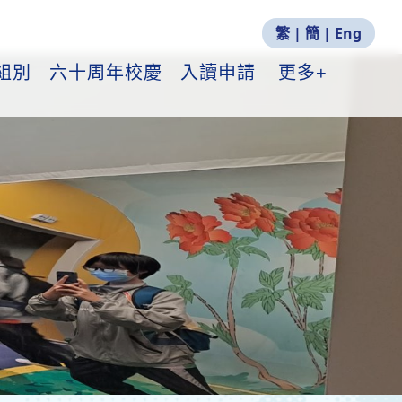
繁
|
簡
|
Eng
組別
六十周年校慶
入讀申請
更多+