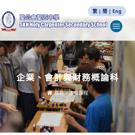
繁
|
簡
|
Eng
Togg
企業、會計與財務概論科
首頁
>
本校課程