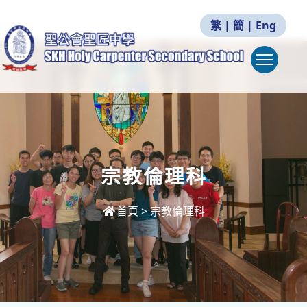
繁
|
簡
|
Eng
Togg
宗教倫理科
首頁
>
宗教倫理科