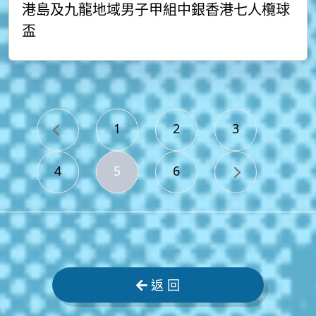
港島及九龍地域男子甲組中銀香港七人欖球
盃
1
2
3
4
5
6
返 回