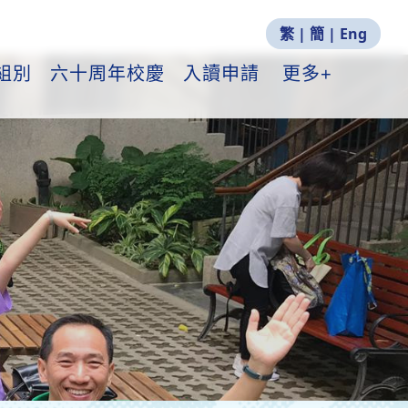
繁
|
簡
|
Eng
組別
六十周年校慶
入讀申請
更多+