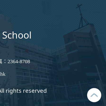
 School
真：
2364-8708
.hk
ll rights reserved