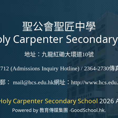
聖公會聖匠中學
ly Carpenter Secondary
地址：
九龍紅磡大環道10號
712 (Admissions Inquiry Hotline) / 2364-2730
傳
電郵：
mail@hcs.edu.hk
網址：
http://www.hcs.edu
Holy Carpenter Secondary School
2026 A
Powered by
教育傳媒集團
‧
GoodSchool.hk
.