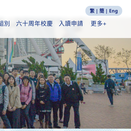
繁
|
簡
|
Eng
組別
六十周年校慶
入讀申請
更多+