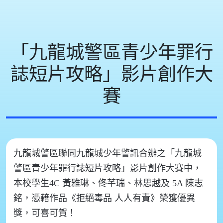
「九龍城警區青少年罪行
誌短片攻略」影片創作大
賽
九龍城警區聯同九龍城少年警訊合辦之「九龍城
警區青少年罪行誌短片攻略」影片創作大賽
中，
本校學生
4C 黃雅琳、佟芊瑞、林思越及 5A 陳志
銘
，憑藉作品《拒絕毒品 人人有責》榮獲
優異
獎
，可喜可賀！