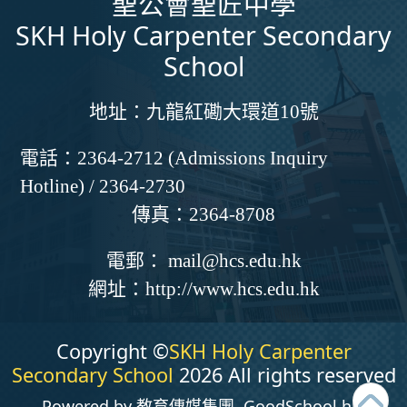
聖公會聖匠中學
SKH Holy Carpenter Secondary
School
地址：
九龍紅磡大環道10號
電話：
2364-2712 (Admissions Inquiry
Hotline) / 2364-2730
傳真：
2364-8708
電郵：
mail@hcs.edu.hk
網址：
http://www.hcs.edu.hk
Copyright ©
SKH Holy Carpenter
Secondary School
2026 All rights reserved
Powered by
教育傳媒集團
‧
GoodSchool.hk
.