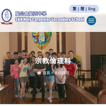
繁
|
簡
|
Eng
Togg
宗教倫理科
首頁
>
本校課程