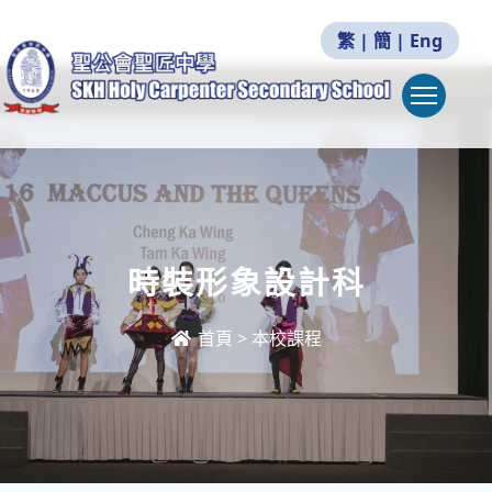
繁
|
簡
|
Eng
Togg
時裝形象設計科
首頁
>
本校課程