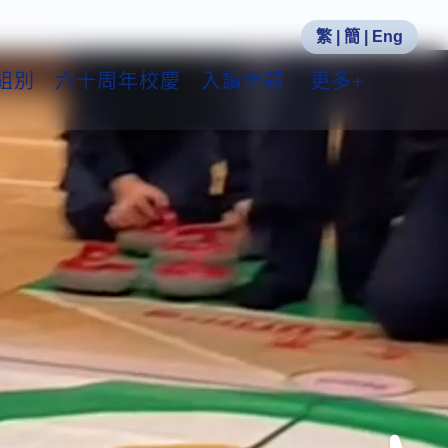
繁
|
簡
|
Eng
組別
六十周年校慶
入讀申請
更多+