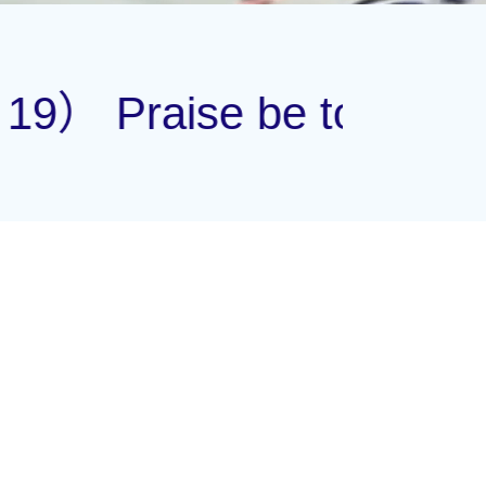
d, to God our Savio