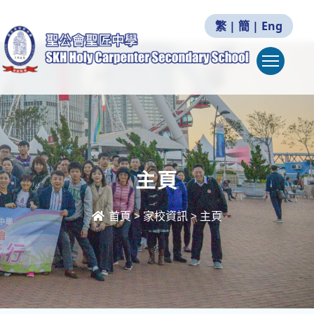
繁
|
簡
|
Eng
Togg
主頁
首頁
>
家校資訊
>
主頁